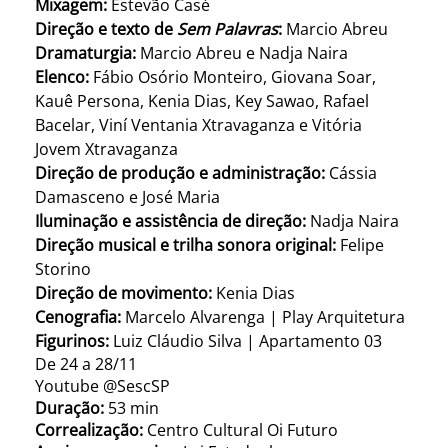
Mixagem:
Estevão Casé
Direção e texto de
Sem Palavras
:
Marcio Abreu
Dramaturgia:
Marcio Abreu e Nadja Naira
Elenco:
Fábio Osório Monteiro, Giovana Soar,
Kauê Persona, Kenia Dias, Key Sawao, Rafael
Bacelar, Viní Ventania Xtravaganza e Vitória
Jovem Xtravaganza
Direção de produção e administração:
Cássia
Damasceno e José Maria
Iluminação e assistência de direção:
Nadja Naira
Direção musical e trilha sonora original:
Felipe
Storino
Direção de movimento:
Kenia Dias
Cenografia:
Marcelo Alvarenga | Play Arquitetura
Figurinos:
Luiz Cláudio Silva | Apartamento 03
De 24 a 28/11
Youtube @SescSP
Duração:
53 min
Correalização:
Centro Cultural Oi Futuro