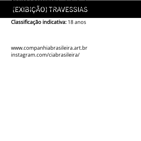
Apoios e parcerias:
Lei Estadual
[EXIBIÇÃO] TRAVESSIAS
de Incentivo à Cultura e Secretaria de Cultura e
Economia Criativa do Estado do Rio de Janeiro
Classificação indicativa:
18 anos
www.companhiabrasileira.art.br
instagram.com/
ciabrasileira/