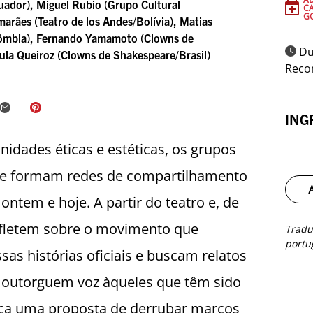
uador), Miguel Rubio (Grupo Cultural
C
G
arães (Teatro de los Andes/Bolívia), Matias
ômbia), Fernando Yamamoto (Clowns de
Du
ula Queiroz (Clowns de Shakespeare/Brasil)
Reco
ING
nidades éticas e estéticas, os grupos
te formam redes de compartilhamento
ontem e hoje. A partir do teatro e, de
refletem sobre o movimento que
Tradu
portu
as histórias oficiais e buscam relatos
e outorguem voz àqueles que têm sido
nça uma proposta de derrubar marcos