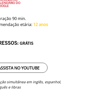
ALENDÁRIO DO
OOGLE
ração 90 min.
mendação etária:
12 anos
RESSOS:
GRÁTIS
ASSISTA NO YOUTUBE
ção simultânea em inglês, espanhol,
guês e libras