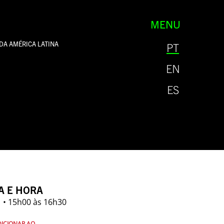
MENU
 DA AMÉRICA LATINA
PT
EN
ES
A E HORA
 • 15h00 às 16h30
ICIONAR AO