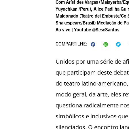
Com Arístides Vargas (Malayerba/Eq
Yuyachkani/Peru), Alice Padilha Guim
Maldonado (Teatro del Embuste/Col
Shakespeare/Brasil) Mediação de Pa
Ao vivo | Youtube @SescSantos
COMPARTILHE:
Unidos por uma série de afi
que participam deste deba
do teatro latino-americano, 
modo geral, da arte, eles 
questiona radicalmente noss
simbólicos e inclusivos qu
silenciados. O encontro la